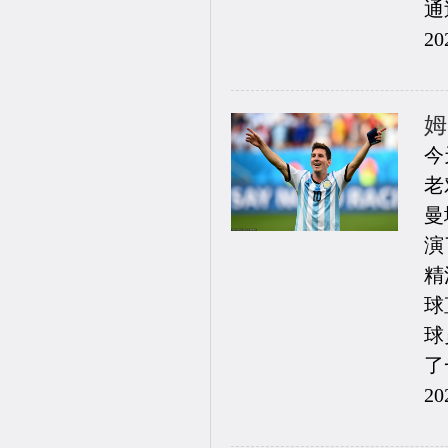
通
20
姆
今
老
曼
演
精
球
球
了
20