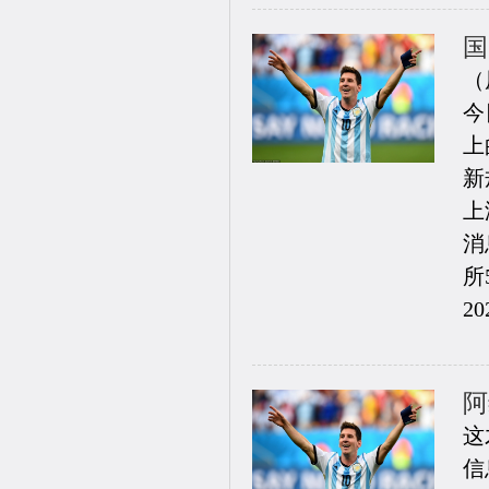
国
（
今
上
新
上
消
所
20
阿
这
信