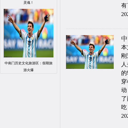
灵魂！
有
20
中
本
刚
中南门历史文化旅游区：假期旅
人
游火爆
的
穿
动
了
吃
20