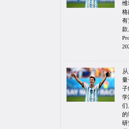
维
格
有
款
P
20
从
量
子
学
们。
的
研