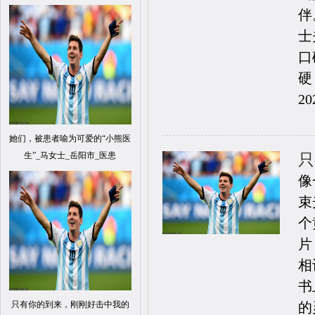
伴
士
口
硬，
20
她们，被患者喻为可爱的“小熊医
生”_马女士_岳阳市_医患
只
像
束
个
片
相
书
只有你的到来，刚刚好击中我的
的